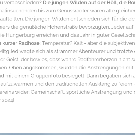
u verabschieden?
Die jungen Wilden auf der Höll, die Rou
linsuchenden bis zum Genussradler waren alle gleicher
 aufteilten. Die jungen Wilden entschieden sich für die de
niers die genüßliche Höhenstraße bevorzugten. Jeder auf 
die Hungerburg erreichen und das Jahr in guter Gesellscha
in kurzer Radhose:
Temperatur? Kalt - aber die subjekti
 Mitglied wagte sich als strammer Abenteurer und trotzte 
er Geist, der bewies, dass wahre Radfahrerherzen nicht so
en. Oben angekommen, wurden die Anstrengungen mit 
nd mit einem Gruppenfoto besiegelt. Dann begaben sich a
 aufzuwärmen und den traditionellen Ausklang zu feiern – 
reins wider: Gemeinschaft, sportliche Anstrengung und 
 2024!