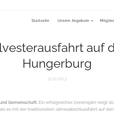
Startseite
Unsere Angebote
Mitglie
lvesterausfahrt auf 
Hungerburg
31.12.2023
on und Gemeinschaft.
Ein erfolgreiches Vereinsjahr neigt s
als es mit der traditionellen Jahresabschlussfahrt auf d