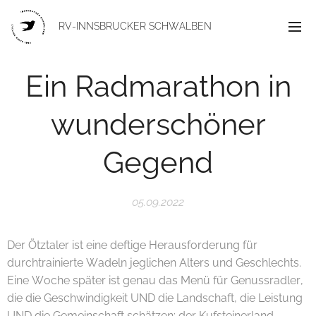
RV-INNSBRUCKER
SCHWALBEN
Ein Radmarathon in
wunderschöner
Gegend
05.09.2022
Der Ötztaler ist eine deftige Herausforderung für
durchtrainierte Wadeln jeglichen Alters und Geschlechts.
Eine Woche später ist genau das Menü für Genussradler,
die die Geschwindigkeit UND die Landschaft, die Leistung
UND die Gemeinschaft schätzen: der Kufsteinerland